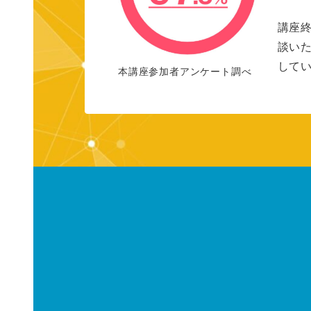
講座
談い
して
本講座参加者アンケート調べ