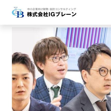
スタートア
事業拡大プ
生産性向上
事業承継プ