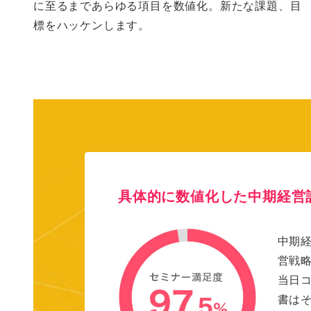
に至るまであらゆる項目を数値化。新たな課題、目
標をハッケンします。
具体的に数値化した中期経営
中期
営戦
当日
書は