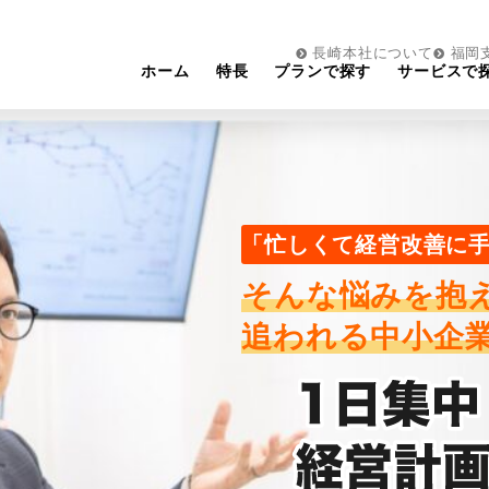
長崎本社について
福岡
ホーム
特長
プランで探す
サービスで
ッププラン
BPOプラン（経理代行）
補助金申請支援プラン
「忙しくて経営改善に
そんな悩みを抱
ラン
生成AI導入支援プラン
追われる中小企
プラン
生成AI導入支援プラン
ラン