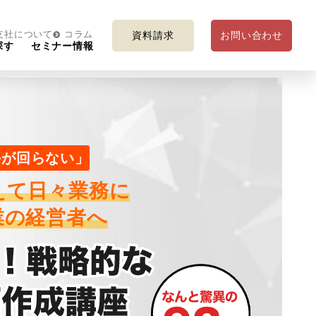
支社について
コラム
資料請求
お問い合わせ
探す
セミナー情報
手が回らない」
えて日々業務に
業の経営者へ