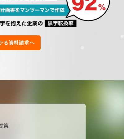
かる資料請求へ
対策
。